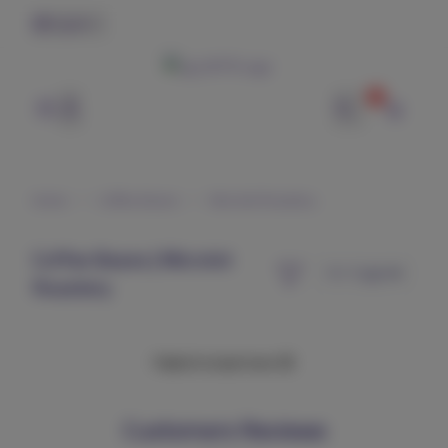
English
0
وتر | WTR
Home
Coffee Beans
Microlot Roastery
Coffee Beans | Microlot
Roastery
Failed to load more 😢
Customers Reviews