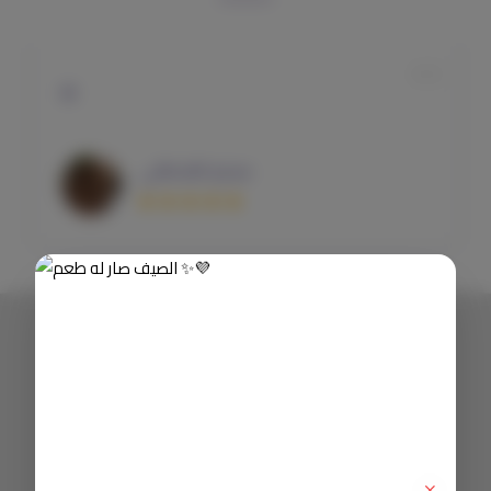
🤩
سديم القحطاني