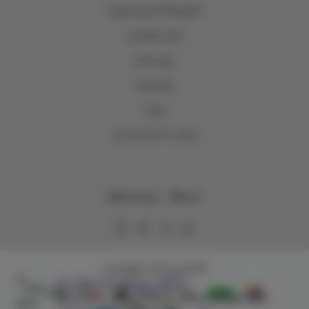
الشروط والأحكام والخصوصية
الشحن والاسترجاع
عروض المتجر
حلول الجملة
فروعنا
اصدقاء وتر WTR Loyalty
WhatsApp
Email
وتر | WTR
Copyright | 2026
تسوَّق بسهولة مع تطبيق وتر!
حمِّل التطبيق واستعرض المنتجات والعروض الخاصة وتتبّع