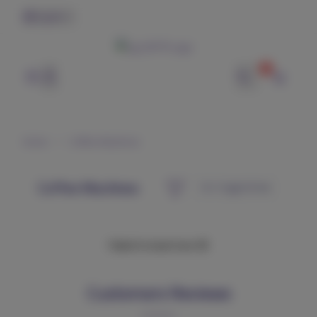
English
0
وتر | WTR
Home
Coffee Machines
Coffee Machines
Failed to load more 😢
Customers Reviews