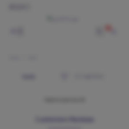
English
0
وتر | WTR
Home
tools
tools
Failed to load more 😢
Customers Reviews