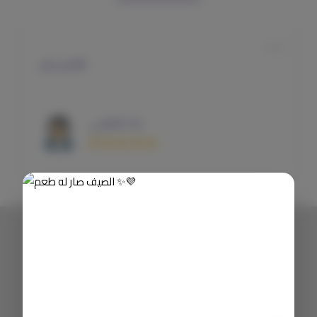
متجر بطل🤩
رند المليحي