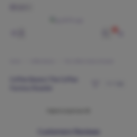
English
0
وتر | WTR
Home
Coffee Beans
The Coffee Factory Roaster
Coffee Beans | The Coffee
Factory Roaster
Failed to load more 😢
Customers Reviews