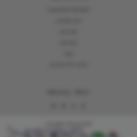
الشروط والأحكام والخصوصية
الشحن والاسترجاع
عروض المتجر
حلول الجملة
فروعنا
اصدقاء وتر WTR Loyalty
WhatsApp
Email
وتر | WTR
Copyright | 2026
تسوَّق بسهولة مع تطبيق وتر!
حمِّل التطبيق واستعرض المنتجات والعروض الخاصة وتتبّع