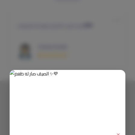
متجر جميل جدًا وبكج تبعو مرا حلو ومرتب❤️❤️
Shahad Alsalhi