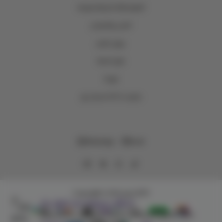
الشروط والأحكام والخصوصية
الشحن والاسترجاع
عروض المتجر
حلول الجملة
فروعنا
اصدقاء وتر WTR Loyalty
WhatsApp
Email
وتر | WTR
Copyright | 2026
تسوَّق بسهولة مع تطبيق وتر!
حمِّل التطبيق واستعرض المنتجات والعروض الخاصة وتتبّع