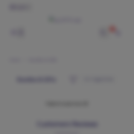
English
0
وتر | WTR
Home
Bundles & Gifts
Bundles & Gifts
Failed to load more 😢
Customers Reviews