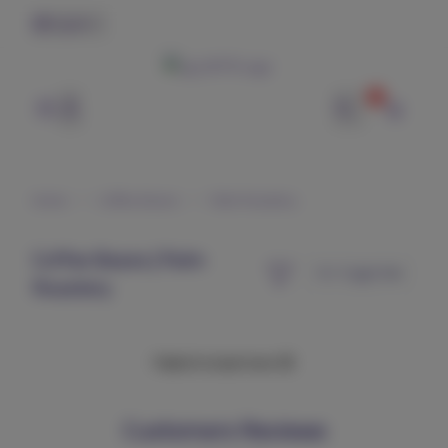
English
0
وتر | WTR
Home
Coffee Beans
Palm Roastery
Coffee Beans | Palm
Roastery
Failed to load more 😢
Customers Reviews