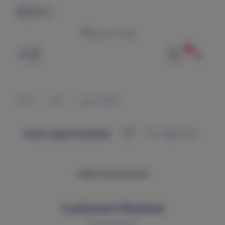
English
0
وتر | WTR
Home
tools
Jugs & kettles
tools | Jugs & kettles
Failed to load more 😢
Customers Reviews