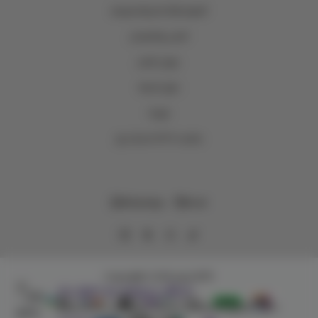
الشروط والأحكام والخصوصية
الشحن والاسترجاع
عروض المتجر
حلول الجملة
فروعنا
اصدقاء وتر WTR Loyalty
WhatsApp
Email
وتر | WTR
Copyright | 2026
تسوَّق بسهولة مع تطبيق وتر!
حمِّل التطبيق واستعرض المنتجات والعروض الخاصة وتتبّع