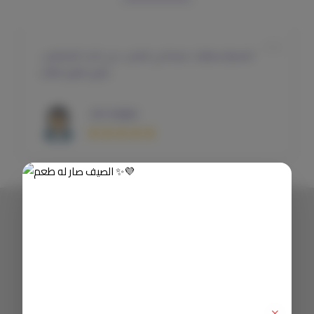
الاسعار ممتازة ، سرعة في الشحن ، في اغلب المحامص ،
خياري الاول للطلب
لطيفة خالد