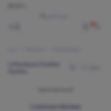
English
0
وتر | WTR
Home
Coffee Beans
PureShell Roastery
Coffee Beans | PureShell
Roastery
Failed to load more 😢
Customers Reviews