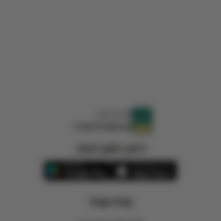
الرقم الضريبي
310870618800003
تحميل تطبيق الجوال
روابط مهمة