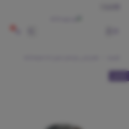
العربية
0
وتر | WTR
الرئيسية
طقم زجاجي مع حامل خشبي | V60 Dripper 02
600 مل