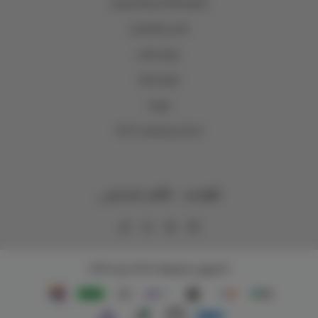
الشروط والأحكام والخصوصية
الشحن والاسترجاع
عروض المتجر
حلول الجملة
فروعنا
اصدقاء وتر WTR Loyalty
واتساب
البريد الإلكتروني
الحقوق محفوظة | 2026
وتر | WTR