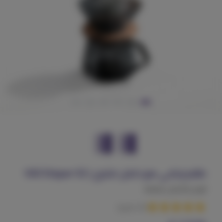
طقم زجاجي مع حامل خشبي | V60 Dripper 02
الوان و أشكال مختلفة!
(43 تقييم)