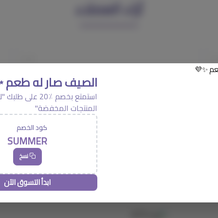
آراء العملاء
الصيف صار له طعم 
استمتع بخصم ٪20 على ط
المنتجات المخفضة"
لمى الزهراني
كود الخصم
SUMMER
نسخ
ابدأ التسوق الآن