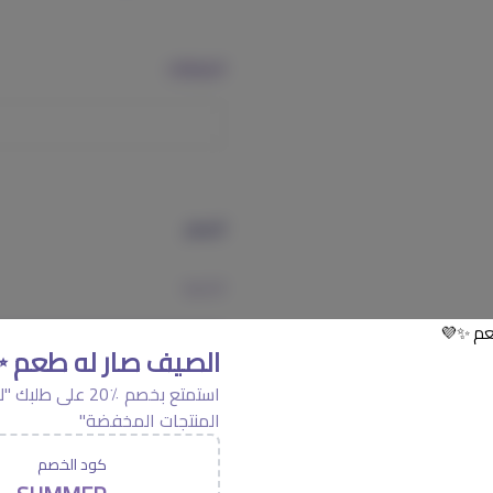
المرفقات
السعر
الكمية
الصيف صار له طعم 
إضافة للسلة
استمتع بخصم ٪20 على ط
المنتجات المخفضة"
كود الخصم